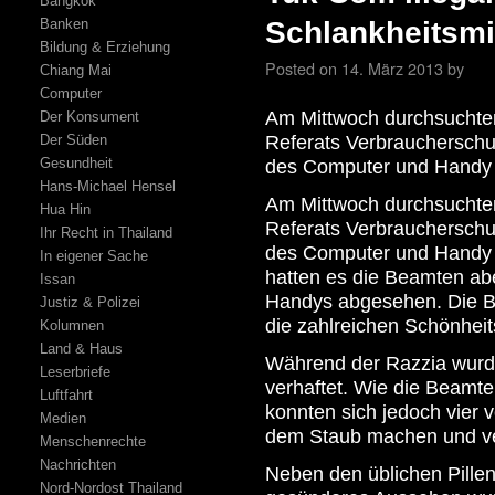
Bangkok
Banken
Schlankheitsmi
Bildung & Erziehung
Posted on
14. März 2013
by
Chiang Mai
Computer
Am Mittwoch durchsuchten
Der Konsument
Der Süden
Referats Verbraucherschu
Gesundheit
des Computer und Handy
Hans-Michael Hensel
Am Mittwoch durchsuchten
Hua Hin
Referats Verbraucherschu
Ihr Recht in Thailand
des Computer und Handy
In eigener Sache
hatten es die Beamten abe
Issan
Handys abgesehen. Die Be
Justiz & Polizei
die zahlreichen Schönheit
Kolumnen
Land & Haus
Während der Razzia wurde
Leserbriefe
verhaftet. Wie die Beamt
Luftfahrt
konnten sich jedoch vier
Medien
dem Staub machen und v
Menschenrechte
Nachrichten
Neben den üblichen Pille
Nord-Nordost Thailand