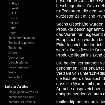
gesünderes Aussehen wurd
Pattaya
beschlagnahmt. Dazu geh
Phuket
Kaffeesorten, die dem Ve
Politik
kürzester Zeit etliche Pfun
Positiv
Religion
Sechs Geschäfte wurden s
Satire
Produkte beschlagnahmt.
Sport
das Waren für insgesamt r
Telekommunikation
Hauptsächlich wurden bei
Thailand Allgemein
Etiketten nicht in der ric
Tourismus
waren. Dass lies die Beam
Umwelt
Produkte illegal ins Land
Verbrechen
Verschiedenes
Die beiden verhafteten Ve
Versicherungen
genommen. Hier erwartet s
Wetter
Vielzahl von unterschiedl
Wirtschaft
die Beamten, dass auch de
dass die Waren mit dem ri
Letzte Artikel
Sprache ausgezeichnet ist
Illegal gebunkertes Öl
entsprechenden Zutaten d
entzündet sich und
thailandtip.net: Aktuelle 
zerstört drei Häuser