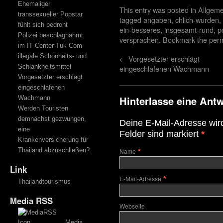
Ehemaliger
This entry was posted in
Allgeme
transsexueller Popstar
tagged
angaben
,
chlich-wurden
,
fühlt sich bedroht
ein-besseres
,
insgesamt-rund
,
p
Polizei beschlagnahmt
versprachen
. Bookmark the
perm
im IT Center Tuk Com
illegale Schönheits- und
←
Vorgesetzter erschlägt
Schlankheitsmittel
eingeschlafenen Wachmann
Vorgesetzter erschlägt
eingeschlafenen
Hinterlasse eine Ant
Wachmann
Werden Touristen
demnächst gezwungen,
Deine E-Mail-Adresse wird 
eine
Felder sind markiert
*
Krankenversicherung für
Thailand abzuschließen?
Name
*
Link
E-Mail-Adresse
*
Thailandtourismus
Media RSS
Webseite
Media