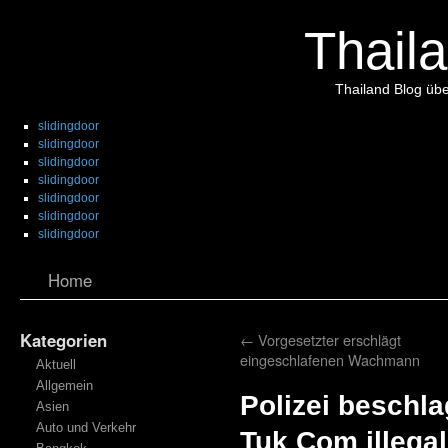
Thaila
Thailand Blog übe
slidingdoor
slidingdoor
slidingdoor
slidingdoor
slidingdoor
slidingdoor
slidingdoor
Home
Kategorien
←
Vorgesetzter erschlägt
eingeschlafenen Wachmann
Aktuell
Allgemein
Polizei beschl
Asien
Auto und Verkehr
Tuk Com illega