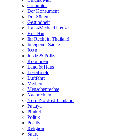
Computer
Der Konsument
Der Süden
Gesundheit
Hans-Michael Hensel
Hua Hin
Ihr Recht in Thailand
In eigener Sache
Issan
Justiz & Polizei
Kolumnen
Land & Haus
Leserbriefe
Luftfahrt
Medien
Menschenrechte
Nachrichten
Nord-Nordost Thailand
Pattaya
Phuket
Politik
Positiv
Religion
Satire