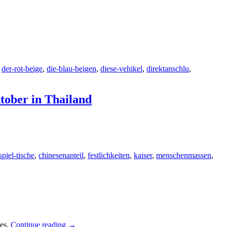
,
der-rot-beige
,
die-blau-beigen
,
diese-vehikel
,
direktanschlu
,
ktober in Thailand
spiel-tische
,
chinesenanteil
,
festlichkeiten
,
kaiser
,
menschenmassen
,
ses.
Continue reading
→