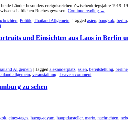
beide Länder besonders ereignisreichen Zwischenkriegsjahre 1919–193
ärwissenschaftlichen Buches gewesen.
Continue reading
→
chrichten
,
Politik
,
Thailand Allgemein
|
Tagged
asien
,
bangkok
,
berlin
t
ortraits und Einsichten aus Laos in Berlin
ailand Allgemein
|
Tagged
alexanderplatz
,
asien
,
bereitstellung
,
berline
hailand allgemein
,
veranstaltung
|
Leave a comment
amburg zu sehen
kok
,
eines-tages
,
haeng-sayam
,
hauptdarsteller
,
mario
,
nachrichten
,
nebe