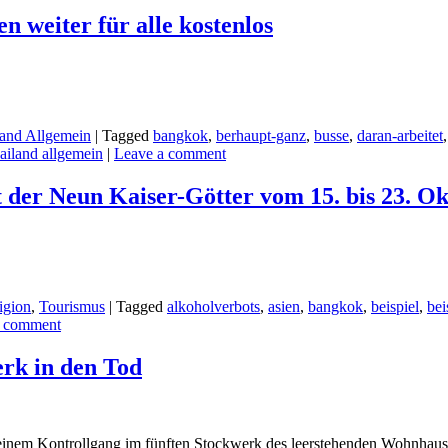
n weiter für alle kostenlos
land Allgemein
|
Tagged
bangkok
,
berhaupt-ganz
,
busse
,
daran-arbeitet
hailand allgemein
|
Leave a comment
t der Neun Kaiser-Götter vom 15. bis 23. O
igion
,
Tourismus
|
Tagged
alkoholverbots
,
asien
,
bangkok
,
beispiel
,
bei
a comment
erk in den Tod
f einem Kontrollgang im fünften Stockwerk des leerstehenden Wohnhau