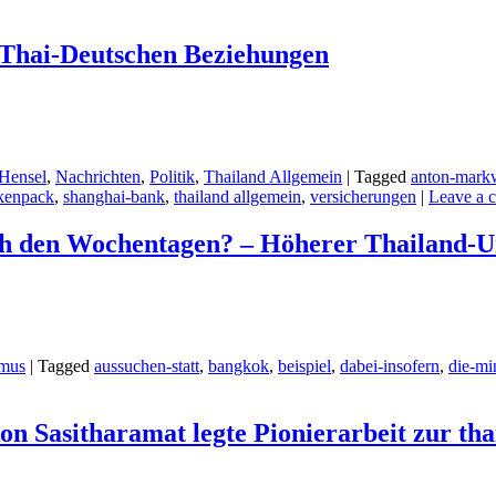
e Thai-Deutschen Beziehungen
Hensel
,
Nachrichten
,
Politik
,
Thailand Allgemein
|
Tagged
anton-mark
kenpack
,
shanghai-bank
,
thailand allgemein
,
versicherungen
|
Leave a 
nach den Wochentagen? – Höherer Thailand-U
smus
|
Tagged
aussuchen-statt
,
bangkok
,
beispiel
,
dabei-insofern
,
die-mi
n Sasitharamat legte Pionierarbeit zur tha