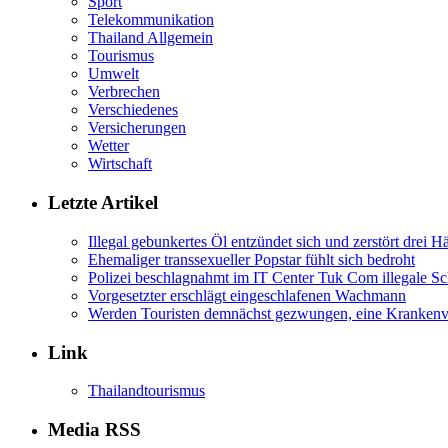
Sport
Telekommunikation
Thailand Allgemein
Tourismus
Umwelt
Verbrechen
Verschiedenes
Versicherungen
Wetter
Wirtschaft
Letzte Artikel
Illegal gebunkertes Öl entzündet sich und zerstört drei H
Ehemaliger transsexueller Popstar fühlt sich bedroht
Polizei beschlagnahmt im IT Center Tuk Com illegale Sc
Vorgesetzter erschlägt eingeschlafenen Wachmann
Werden Touristen demnächst gezwungen, eine Krankenve
Link
Thailandtourismus
Media RSS