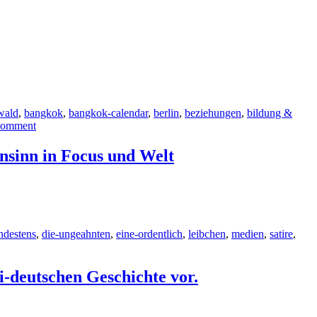
wald
,
bangkok
,
bangkok-calendar
,
berlin
,
beziehungen
,
bildung &
comment
nsinn in Focus und Welt
ndestens
,
die-ungeahnten
,
eine-ordentlich
,
leibchen
,
medien
,
satire
,
i-deutschen Geschichte vor.