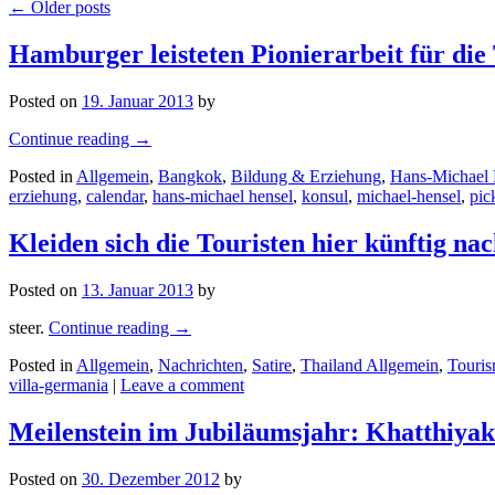
←
Older posts
Hamburger leisteten Pionierarbeit für di
Posted on
19. Januar 2013
by
Continue reading
→
Posted in
Allgemein
,
Bangkok
,
Bildung & Erziehung
,
Hans-Michael 
erziehung
,
calendar
,
hans-michael hensel
,
konsul
,
michael-hensel
,
pic
Kleiden sich die Touristen hier künftig 
Posted on
13. Januar 2013
by
steer.
Continue reading
→
Posted in
Allgemein
,
Nachrichten
,
Satire
,
Thailand Allgemein
,
Touri
villa-germania
|
Leave a comment
Meilenstein im Jubiläumsjahr: Khatthiyako
Posted on
30. Dezember 2012
by