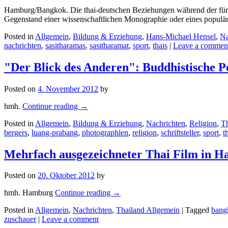
Hamburg/Bangkok. Die thai-deutschen Beziehungen während der für 
Gegenstand einer wissenschaftlichen Monographie oder eines popul
Posted in
Allgemein
,
Bildung & Erziehung
,
Hans-Michael Hensel
,
Na
nachrichten
,
sasitharamas
,
sasitharamat
,
sport
,
thais
|
Leave a commen
"Der Blick des Anderen": Buddhistische P
Posted on
4. November 2012
by
hmh.
Continue reading
→
Posted in
Allgemein
,
Bildung & Erziehung
,
Nachrichten
,
Religion
,
Th
bergers
,
luang-prabang
,
photographien
,
religion
,
schriftsteller
,
sport
,
t
Mehrfach ausgezeichneter Thai Film in H
Posted on
20. Oktober 2012
by
hmh. Hamburg
Continue reading
→
Posted in
Allgemein
,
Nachrichten
,
Thailand Allgemein
|
Tagged
bang
zuschauer
|
Leave a comment