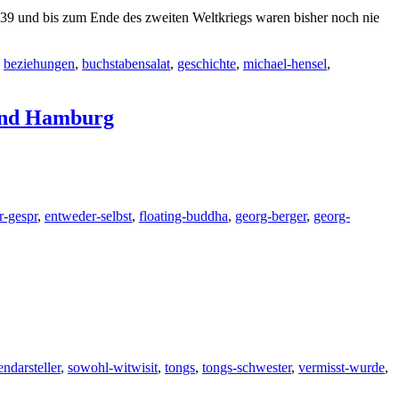
9 und bis zum Ende des zweiten Weltkriegs waren bisher noch nie
,
beziehungen
,
buchstabensalat
,
geschichte
,
michael-hensel
,
 und Hamburg
r-gespr
,
entweder-selbst
,
floating-buddha
,
georg-berger
,
georg-
ndarsteller
,
sowohl-witwisit
,
tongs
,
tongs-schwester
,
vermisst-wurde
,