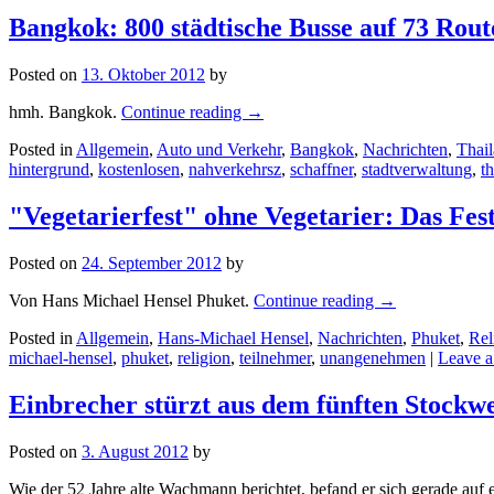
Bangkok: 800 städtische Busse auf 73 Route
Posted on
13. Oktober 2012
by
hmh. Bangkok.
Continue reading
→
Posted in
Allgemein
,
Auto und Verkehr
,
Bangkok
,
Nachrichten
,
Thai
hintergrund
,
kostenlosen
,
nahverkehrsz
,
schaffner
,
stadtverwaltung
,
t
"Vegetarierfest" ohne Vegetarier: Das Fes
Posted on
24. September 2012
by
Von Hans Michael Hensel Phuket.
Continue reading
→
Posted in
Allgemein
,
Hans-Michael Hensel
,
Nachrichten
,
Phuket
,
Rel
michael-hensel
,
phuket
,
religion
,
teilnehmer
,
unangenehmen
|
Leave 
Einbrecher stürzt aus dem fünften Stockw
Posted on
3. August 2012
by
Wie der 52 Jahre alte Wachmann berichtet, befand er sich gerade au