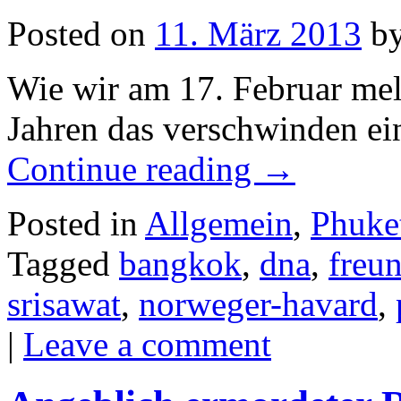
Posted on
11. März 2013
b
Wie wir am 17. Februar mel
Jahren das verschwinden ein
Continue reading
→
Posted in
Allgemein
,
Phuke
Tagged
bangkok
,
dna
,
freu
srisawat
,
norweger-havard
,
|
Leave a comment