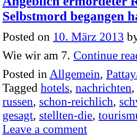
Angeblich ermordeter 
Selbstmord begangen h
Posted on
10. März 2013
b
Wie wir am 7.
Continue re
Posted in
Allgemein
,
Pattay
Tagged
hotels
,
nachrichten
russen
,
schon-reichlich
,
sch
gesagt
,
stellten-die
,
tourism
Leave a comment