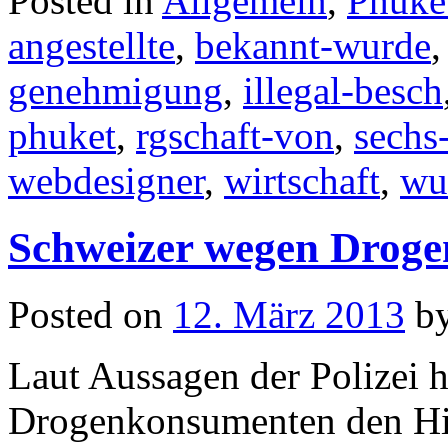
Posted in
Allgemein
,
Phuke
angestellte
,
bekannt-wurde
genehmigung
,
illegal-besch
phuket
,
rgschaft-von
,
sechs
webdesigner
,
wirtschaft
,
wu
Schweizer wegen Drogen
Posted on
12. März 2013
b
Laut Aussagen der Polizei h
Drogenkonsumenten den Hin