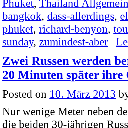
Phuket
,
Thailand Allgemei
bangkok
,
dass-allerdings
,
e
phuket
,
richard-benyon
,
to
sunday
,
zumindest-aber
|
Le
Zwei Russen werden ber
20 Minuten später ihre
Posted on
10. März 2013
b
Nur wenige Meter neben der
die beiden 30-jährigen Russ