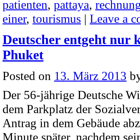
patienten
,
pattaya
,
rechnun
einer
,
tourismus
|
Leave a 
Deutscher entgeht nur 
Phuket
Posted on
13. März 2013
b
Der 56-jährige Deutsche Wil
dem Parkplatz der Sozialver
Antrag in dem Gebäude abzu
Minute später, nachdem sei