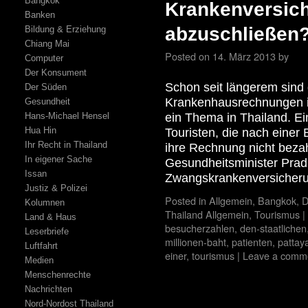
Bangkok
Krankenversich
Banken
abzuschließen
Bildung & Erziehung
Chiang Mai
Posted on
14. März 2013
by
Computer
Der Konsument
Schon seit längerem sind 
Der Süden
Krankenhausrechnungen i
Gesundheit
Hans-Michael Hensel
ein Thema in Thailand. Ei
Hua Hin
Touristen, die nach eine
Ihr Recht in Thailand
ihre Rechnung nicht bezah
In eigener Sache
Gesundheitsminister Pradit
Issan
Zwangskrankenversicheru
Justiz & Polizei
Posted in
Allgemein
,
Bangkok
,
D
Kolumnen
Thailand Allgemein
,
Tourismus
|
Land & Haus
besucherzahlen
,
den-staatlichen
Leserbriefe
millionen-baht
,
patienten
,
pattay
Luftfahrt
einer
,
tourismus
|
Leave a comm
Medien
Menschenrechte
Nachrichten
Nord-Nordost Thailand