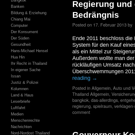
Bangkok
Regierung und 
Banken
Bedrängnis
Bildung & Erziehung
Chiang Mai
Posted on
17. Februar 2013
by
Computer
Der Konsument
Ende 2011 beschloss die 
Der Süden
System für den Kauf eine
Gesundheit
Hans-Michael Hensel
als ein Mittel zur Steige
Hua Hin
Außerdem wollte man der 
Ihr Recht in Thailand
rückläufigen Umsatz nach
In eigener Sache
Überschwemmungen 2011 
Issan
reading
→
Justiz & Polizei
Posted in
Allgemein
,
Auto und V
Kolumnen
Thailand Allgemein
,
Versicheru
Land & Haus
bangkok
,
das-allerdings
,
entgeh
Leserbriefe
regierung
,
spielraum
,
verklagen
Luftfahrt
comment
Medien
Menschenrechte
Nachrichten
Gouverneur Ko
Nord-Nordost Thailand