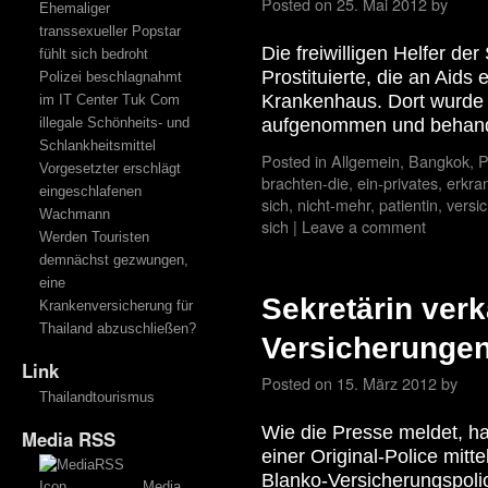
Posted on
25. Mai 2012
by
Ehemaliger
transsexueller Popstar
Die freiwilligen Helfer de
fühlt sich bedroht
Prostituierte, die an Aids 
Polizei beschlagnahmt
Krankenhaus. Dort wurde 
im IT Center Tuk Com
illegale Schönheits- und
aufgenommen und behan
Schlankheitsmittel
Posted in
Allgemein
,
Bangkok
,
P
Vorgesetzter erschlägt
brachten-die
,
ein-privates
,
erkra
eingeschlafenen
sich
,
nicht-mehr
,
patientin
,
versi
Wachmann
sich
|
Leave a comment
Werden Touristen
demnächst gezwungen,
eine
Sekretärin verk
Krankenversicherung für
Thailand abzuschließen?
Versicherunge
Link
Posted on
15. März 2012
by
Thailandtourismus
Wie die Presse meldet, ha
Media RSS
einer Original-Police mit
Blanko-Versicherungspolice
Media