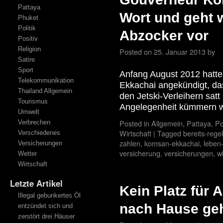
Pattaya
Wort und geht w
Phuket
Politik
Abzocker vor
Positiv
Religion
Posted on
25. Januar 2013
by
Satire
Sport
Anfang August 2012 hatt
Telekommunikation
Ekkachai angekündigt, da
Thailand Allgemein
den Jetski-Verleihern satt
Tourismus
Angelegenheit kümmern w
Umwelt
Posted in
Allgemein
,
Pattaya
,
Po
Verbrechen
Wirtschaft
|
Tagged
bereits-rege
Verschiedenes
zahlen
,
komsan-ekkachai
,
leben
Versicherungen
versicherung
,
versicherungen
,
wi
Wetter
Wirtschaft
Letzte Artikel
Kein Platz für 
Illegal gebunkertes Öl
nach Hause geh
entzündet sich und
zerstört drei Häuser