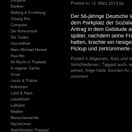
Bangkok
Posted on
13. März 2013
by
Banken
Bildung & Erziehung
Der 56-jährige Deutsche W
Chiang Mai
dem Parkplatz der Sozialv
Computer
Antrag in dem Gebäude ab
Der Konsument
später, nachdem seine Fr
Der Süden
hatten, krachte ein riesig
Gesundheit
Pickup und zertrümmerte
Hans-Michael Hensel
Hua Hin
Posted in
Allgemein
,
Auto und V
Ihr Recht in Thailand
Verschiedenes
|
Tagged
auch
,
a
In eigener Sache
seinen
,
hrige-hatte
,
konnten-ihr
,
Issan
comment
Justiz & Polizei
Kolumnen
Land & Haus
Leserbriefe
Luftfahrt
Medien
Menschenrechte
Nachrichten
Nord-Nordost Thailand