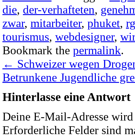
die
,
der-verhafteten
,
geneh
zwar
,
mitarbeiter
,
phuket
,
r
tourismus
,
webdesigner
,
wir
Bookmark the
permalink
.
←
Schweizer wegen Drogend
Betrunkene Jugendliche gre
Hinterlasse eine Antwort
Deine E-Mail-Adresse wird n
Erforderliche Felder sind m