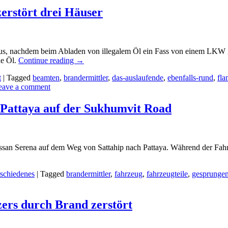
zerstört drei Häuser
 aus, nachdem beim Abladen von illegalem Öl ein Fass von einem LKW g
de Öl.
Continue reading
→
t
|
Tagged
beamten
,
brandermittler
,
das-auslaufende
,
ebenfalls-rund
,
fl
eave a comment
 Pattaya auf der Sukhumvit Road
Nissan Serena auf dem Weg von Sattahip nach Pattaya. Während der Fahr
schiedenes
|
Tagged
brandermittler
,
fahrzeug
,
fahrzeugteile
,
gesprunge
ers durch Brand zerstört