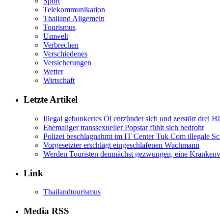
Sport
Telekommunikation
Thailand Allgemein
Tourismus
Umwelt
Verbrechen
Verschiedenes
Versicherungen
Wetter
Wirtschaft
Letzte Artikel
Illegal gebunkertes Öl entzündet sich und zerstört drei H
Ehemaliger transsexueller Popstar fühlt sich bedroht
Polizei beschlagnahmt im IT Center Tuk Com illegale Sc
Vorgesetzter erschlägt eingeschlafenen Wachmann
Werden Touristen demnächst gezwungen, eine Krankenve
Link
Thailandtourismus
Media RSS