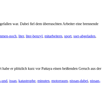
efallen war. Dabei fiel dem überraschten Arbeiter eine brennende
ammen-noch
,
liter
,
liter-benzyl
,
mitarbeitern
,
sport
,
sser-abgeladen
,
t habe er plötzlich kurz vor Pattaya einen beißenden Geruch aus der
n-und
,
issan
,
katastrophe
,
minuten
,
motorraum
,
nissan-dabei
,
nissan-