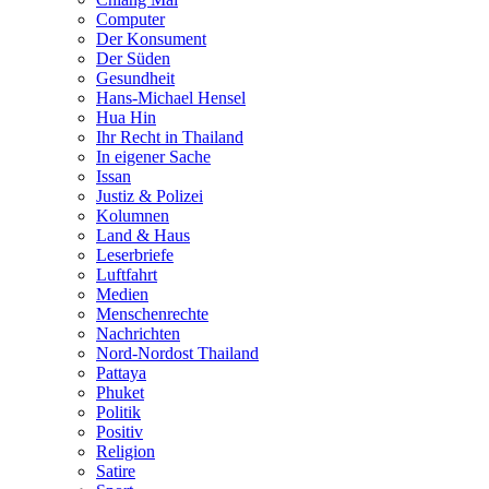
Computer
Der Konsument
Der Süden
Gesundheit
Hans-Michael Hensel
Hua Hin
Ihr Recht in Thailand
In eigener Sache
Issan
Justiz & Polizei
Kolumnen
Land & Haus
Leserbriefe
Luftfahrt
Medien
Menschenrechte
Nachrichten
Nord-Nordost Thailand
Pattaya
Phuket
Politik
Positiv
Religion
Satire