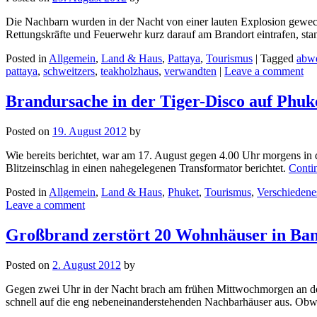
Die Nachbarn wurden in der Nacht von einer lauten Explosion geweck
Rettungskräfte und Feuerwehr kurz darauf am Brandort eintrafen, sta
Posted in
Allgemein
,
Land & Haus
,
Pattaya
,
Tourismus
|
Tagged
abwe
pattaya
,
schweitzers
,
teakholzhaus
,
verwandten
|
Leave a comment
Brandursache in der Tiger-Disco auf Phu
Posted on
19. August 2012
by
Wie bereits berichtet, war am 17. August gegen 4.00 Uhr morgens in 
Blitzeinschlag in einen nahegelegenen Transformator berichtet.
Conti
Posted in
Allgemein
,
Land & Haus
,
Phuket
,
Tourismus
,
Verschiedene
Leave a comment
Großbrand zerstört 20 Wohnhäuser in Ba
Posted on
2. August 2012
by
Gegen zwei Uhr in der Nacht brach am frühen Mittwochmorgen an der
schnell auf die eng nebeneinanderstehenden Nachbarhäuser aus. Obwo