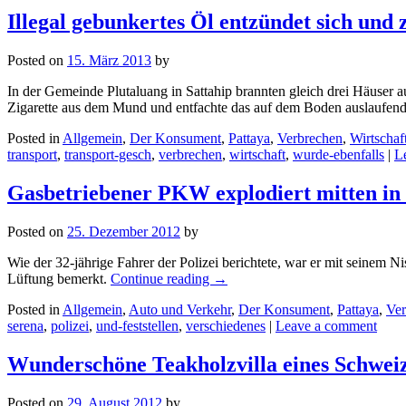
Illegal gebunkertes Öl entzündet sich und 
Posted on
15. März 2013
by
In der Gemeinde Plutaluang in Sattahip brannten gleich drei Häuser
Zigarette aus dem Mund und entfachte das auf dem Boden auslaufen
Posted in
Allgemein
,
Der Konsument
,
Pattaya
,
Verbrechen
,
Wirtschaf
transport
,
transport-gesch
,
verbrechen
,
wirtschaft
,
wurde-ebenfalls
|
L
Gasbetriebener PKW explodiert mitten in
Posted on
25. Dezember 2012
by
Wie der 32-jährige Fahrer der Polizei berichtete, war er mit seinem 
Lüftung bemerkt.
Continue reading
→
Posted in
Allgemein
,
Auto und Verkehr
,
Der Konsument
,
Pattaya
,
Ver
serena
,
polizei
,
und-feststellen
,
verschiedenes
|
Leave a comment
Wunderschöne Teakholzvilla eines Schweiz
Posted on
29. August 2012
by