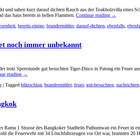
t und sahen kurz darauf dichten Rauch aus der Teakholzvilla eines Sc
nd das haus bereits in hellen Flammen.
Continue reading
→
senheit
,
bereits-einige
,
brandermittler
,
darauf-dichten
,
ebenfalls
,
ebenfa
ket noch immer unbekannt
der trotz Sperrstunde gut besuchten Tiger-Disco in Patong ein Feuer 
nue reading
→
s
|
Tagged
blitzschlag
,
brandermittler
,
feuer
,
gut-besuchten
,
nachrichten
ngkok
 Rama 1 Strasse des Bangkoker Stadtteils Pathumwan ein Feuer in ein
hl die Feuerwehr mit 34 Löschfahrzeugen vor Ort war, brannten 20 Hä