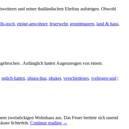
hweitzers und seiner thailändischen Ehefrau aufsteigen. Obwohl
lls-noch
,
einige-anwohner
,
feuerwehr
,
grundmauern
,
land & haus
,
ausgebrochen . Anfänglich hatten Augenzeugen von einem
,
nglich-hatten
,
phuea-thai
,
phuket
,
verschiedenes
,
vorliegen-und
|
em zweistöckigen Wohnhaus aus. Das Feuer breitete sich rasend
user lichterloh.
Continue reading
→