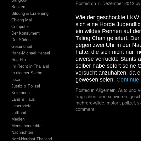
Bangkok
Posted on
7. Dezember 2012
by
Banken
Bildung & Erziehung
Wie der geschockte LKW-F
Chiang Mai
sich eine Horde Jugendlic
Computer
ein wildes Rennen auf de
Der Konsument
Taling Chan geliefert. Der 
Der Süden
gegen zwei Uhr in der Na
Gesundheit
hätte, die sich nicht nur
Hans-Michael Hensel
diverse verrückte Stunts a
Hua Hin
selber habe sofort seine 
Ihr Recht in Thailand
versucht anzuhalten, da e
In eigener Sache
gewesen seien.
Continue
Issan
Justiz & Polizei
Posted in
Allgemein
,
Auto und V
Kolumnen
tragischen
,
den-schweren
,
gesch
Land & Haus
mehrere-wilde
,
motorr
,
polizei
,
si
Leserbriefe
comment
Luftfahrt
Medien
Menschenrechte
Nachrichten
Nord-Nordost Thailand