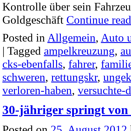
Kontrolle über sein Fahrzeu
Goldgeschäft
Continue rea
Posted in
Allgemein
,
Auto 
|
Tagged
ampelkreuzung
,
au
cks-ebenfalls
,
fahrer
,
famil
schweren
,
rettungskr
,
ungek
verloren-haben
,
versuchte-d
30-jähriger springt vo
Posted on
25. August 2012