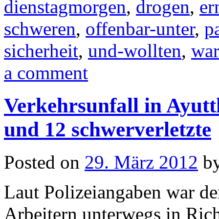
dienstagmorgen
,
drogen
,
er
schweren
,
offenbar-unter
,
p
sicherheit
,
und-wollten
,
war
a comment
Verkehrsunfall in Ayutt
und 12 schwerverletzte
Posted on
29. März 2012
b
Laut Polizeiangaben war de
Arbeitern unterwegs in Rich