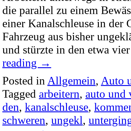
die parallel zu einem Bewäs
einer Kanalschleuse in de
Fahrzeug aus bisher ungekl
und stürzte in den etwa vie
reading
→
Posted in
Allgemein
,
Auto 
Tagged
arbeitern
,
auto und 
den
,
kanalschleuse
,
kommen
schweren
,
ungekl
,
untergin