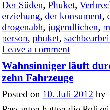
Der Süden
,
Phuket
,
Verbre
erziehung
,
der konsument
,
drogenabh
,
jugendlichen
,
m
person
,
phuket
,
sachbearbei
Leave a comment
Wahnsinniger läuft dur
zehn Fahrzeuge
Posted on
10. Juli 2012
by
Passanten hatten die Polize