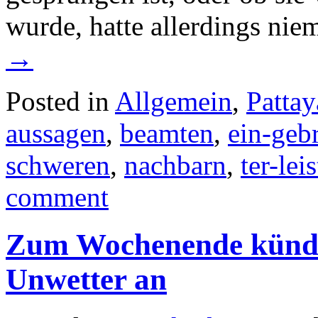
wurde, hatte allerdings ni
→
Posted in
Allgemein
,
Pattay
aussagen
,
beamten
,
ein-geb
schweren
,
nachbarn
,
ter-lei
comment
Zum Wochenende kündi
Unwetter an