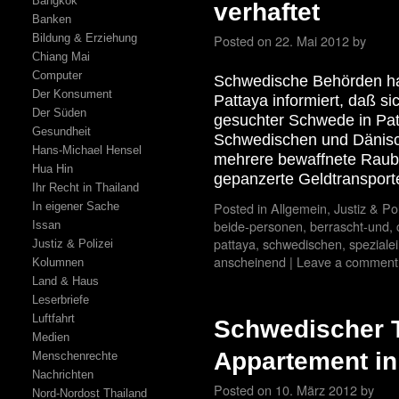
Bangkok
verhaftet
Banken
Bildung & Erziehung
Posted on
22. Mai 2012
by
Chiang Mai
Computer
Schwedische Behörden ha
Der Konsument
Pattaya informiert, daß si
Der Süden
gesuchter Schwede in Patt
Gesundheit
Schwedischen und Dänis
Hans-Michael Hensel
mehrere bewaffnete Raubü
Hua Hin
gepanzerte Geldtransport
Ihr Recht in Thailand
Posted in
Allgemein
,
Justiz & Pol
In eigener Sache
beide-personen
,
berrascht-und
,
Issan
pattaya
,
schwedischen
,
spezialei
Justiz & Polizei
anscheinend
|
Leave a comment
Kolumnen
Land & Haus
Leserbriefe
Luftfahrt
Schwedischer T
Medien
Appartement in
Menschenrechte
Nachrichten
Posted on
10. März 2012
by
Nord-Nordost Thailand