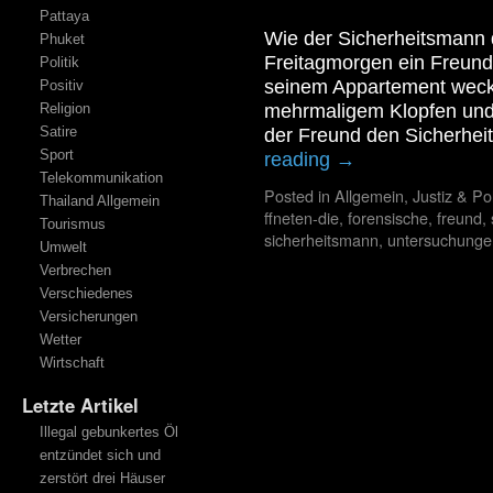
Pattaya
Wie der Sicherheitsmann d
Phuket
Freitagmorgen ein Freund
Politik
seinem Appartement wecke
Positiv
Religion
mehrmaligem Klopfen und R
Satire
der Freund den Sicherhei
Sport
reading
→
Telekommunikation
Posted in
Allgemein
,
Justiz & Pol
Thailand Allgemein
ffneten-die
,
forensische
,
freund
,
Tourismus
sicherheitsmann
,
untersuchunge
Umwelt
Verbrechen
Verschiedenes
Versicherungen
Wetter
Wirtschaft
Letzte Artikel
Illegal gebunkertes Öl
entzündet sich und
zerstört drei Häuser