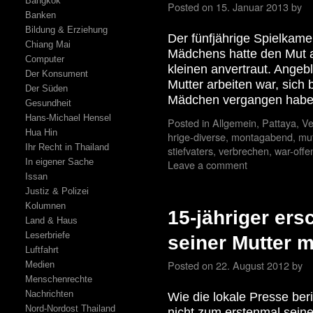
Bangkok
Posted on
15. Januar 2013
by
Banken
Bildung & Erziehung
Der fünfjährige Spielkame
Chiang Mai
Mädchens hatte den Mut a
Computer
kleinen anvertraut. Angebl
Der Konsument
Mutter arbeiten war, sich
Der Süden
Mädchen vergangen hab
Gesundheit
Hans-Michael Hensel
Posted in
Allgemein
,
Pattaya
,
Ve
Hua Hin
hrige-diverse
,
montagabend
,
mut
Ihr Recht in Thailand
stiefvaters
,
verbrechen
,
war-offe
In eigener Sache
Leave a comment
Issan
Justiz & Polizei
Kolumnen
15-jähriger ers
Land & Haus
Leserbriefe
seiner Mutter 
Luftfahrt
Posted on
22. August 2012
by
Medien
Menschenrechte
Nachrichten
Wie die lokale Presse beri
Nord-Nordost Thailand
nicht zum erstenmal seine