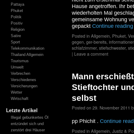
Pattaya
Hause angetroffen. Ihr be
Phuket
wiederholten Mal geschlag
Politik
gemeinsame Wohnung verl
Positiv
gepackt
Continue readin
Religion
Posted in
Allgemein
,
Phuket
,
Ve
Satire
gegen
,
ger-bereits
,
informatione
Sport
schlafzimmer
,
stiefschwester
,
sti
Telekommunikation
|
Leave a comment
Thailand Allgemein
Tourismus
Umwelt
Verbrechen
Mann erschießt
Verschiedenes
Stieftochter un
Versicherungen
Wetter
selbst
Wirtschaft
Posted on
29. November 2011
b
Letzte Artikel
Illegal gebunkertes Öl
pp Phichit .
Continue rea
entzündet sich und
zerstört drei Häuser
Posted in
Allgemein
,
Justiz & Pol