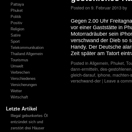
Pattaya
Posted on
9. Februar 2013
by
Phuket
Politik
Gegen 2.00 Uhr Freitagna
Positiv
vor einer Gaststätte in P
Religion
Motorradräuber sein iPho
Satire
verschwand der Dieb so 
Sport
Handy. Der Deutsche alarmi
Telekommunikation
Zeit später am Tatort eintr
Thailand Allgemein
Tourismus
Posted in
Allgemein
,
Phuket
,
To
Umwelt
dann-ermitteln
,
des-gestohlenen
Verbrechen
gleich-darauf
,
iphone
,
machten-s
Verschiedenes
verschwand-der
|
Leave a comm
Versicherungen
Wetter
Wirtschaft
Letzte Artikel
Illegal gebunkertes Öl
entzündet sich und
zerstört drei Häuser