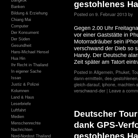
Bangkok
gestohlenes H
Banken
Bildung & Erziehung
Posted on
9. Februar 2013
by
Chiang Mai
Computer
Gegen 2.00 Uhr Freitagna
Der Konsument
vor einer Gaststätte in P
Der Süden
Motorradräuber sein iPho
Gesundheit
verschwand der Dieb so 
Hans-Michael Hensel
Handy. Der Deutsche alarmi
Hua Hin
Zeit später am Tatort eintr
Ihr Recht in Thailand
Posted in
Allgemein
,
Phuket
,
To
In eigener Sache
dann-ermitteln
,
des-gestohlenen
Issan
gleich-darauf
,
iphone
,
machten-s
Justiz & Polizei
verschwand-der
|
Leave a comm
Kolumnen
Land & Haus
Leserbriefe
Luftfahrt
Deutscher Touri
Medien
dank GPS-Verfo
Menschenrechte
Nachrichten
gestohlenes H
Nord-Nordost Thailand