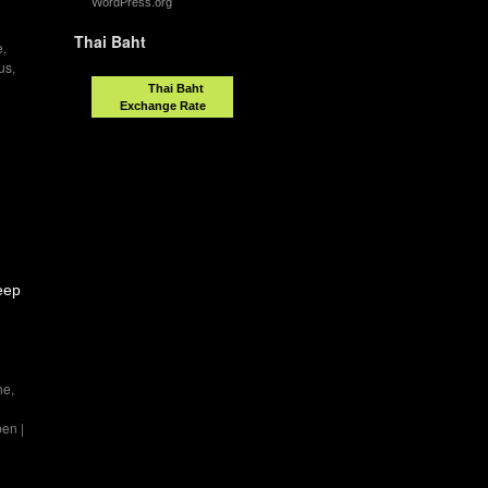
WordPress.org
Thai Baht
e
,
us
,
Thai Baht
Exchange Rate
eep
he
,
ben
|