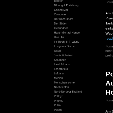
Banken
Post
Bildung & Erziehung
Chiang Mai
Am D
Computer
Prov
Der Konsument
Tank
Der Süden
eink
Gesundheit
Hans-Michael Hensel
Wage
Hua Hin
read
Ihr Recht in Thailand
Poste
In eigener Sache
beha
Issan
prell
Justiz & Polizei
Kolumnen
Land & Haus
Leserbriefe
Po
Luftfahrt
Medien
Au
Menschenrechte
Nachrichten
Ho
Nord-Nordost Thailand
Pattaya
Post
Phuket
Politik
Positiv
Am 1