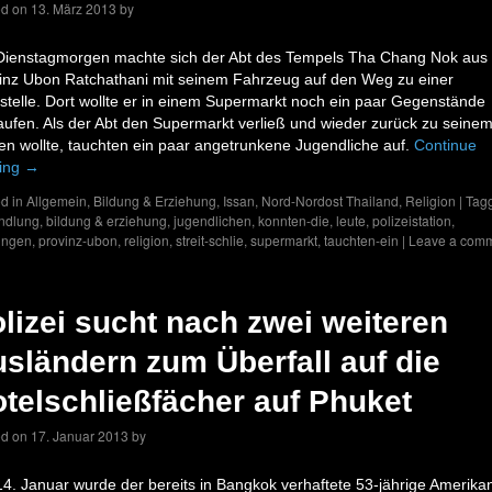
ed on
13. März 2013
by
ienstagmorgen machte sich der Abt des Tempels Tha Chang Nok aus 
inz Ubon Ratchathani mit seinem Fahrzeug auf den Weg zu einer
stelle. Dort wollte er in einem Supermarkt noch ein paar Gegenstände
aufen. Als der Abt den Supermarkt verließ und wieder zurück zu seine
n wollte, tauchten ein paar angetrunkene Jugendliche auf.
Continue
ing
→
d in
Allgemein
,
Bildung & Erziehung
,
Issan
,
Nord-Nordost Thailand
,
Religion
|
Tag
ndlung
,
bildung & erziehung
,
jugendlichen
,
konnten-die
,
leute
,
polizeistation
,
ungen
,
provinz-ubon
,
religion
,
streit-schlie
,
supermarkt
,
tauchten-ein
|
Leave a com
lizei sucht nach zwei weiteren
sländern zum Überfall auf die
telschließfächer auf Phuket
ed on
17. Januar 2013
by
4. Januar wurde der bereits in Bangkok verhaftete 53-jährige Amerika