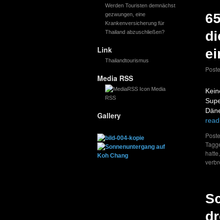
Werden Touristen demnächst
65
gezwungen, eine
Krankenversicherung für
di
Thailand abzuschließen?
Link
ei
Thailandtourismus
Post
Media RSS
Media
Kein
RSS
Supe
Däne
Gallery
read
Poste
Tagg
hatte
verb
Sc
dr