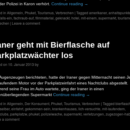
der Polizei in Karon verhört.
Continue reading
→
d in
Allgemein
,
Phuket
,
Tourismus
,
Verbrechen
|
Tagged
amerikaner
,
anhaltspunkt
alls-ein
,
fachraub-auf
,
filmmaterial
,
geknackt
,
hotel
,
mit-einem
,
supermarkt
,
tourism
rechen
|
Leave a comment
aner geht mit Bierflasche auf
rkplatzwächter los
ed on
10. Januar 2013
by
Augenzeugen berichteten, hatte der Iraner gegen Mitternacht seinen J
laufendem Motor vor der Parkplatzeinfahrt eines Nachtclubs abgestellt.
end seine Frau im Auto wartete, ging der Iraner in einen
nüberliegenden Supermarkt
Continue reading
→
d in
Allgemein
,
Der Konsument
,
Phuket
,
Tourismus
,
Verbrechen
|
Tagged
bierflasc
-selber
,
einfahrt
,
gekommen-sein
,
krankenhauses
,
lich-versuchte
,
mit-laufendem
,
clubs
,
parkplatzw
,
phuket
,
polizeiwache
,
supermarkt
,
verletzungen
,
zugezogen-ha
e a comment