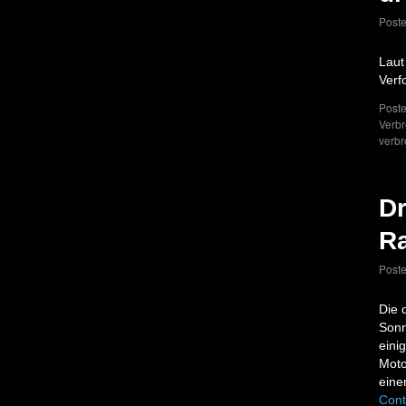
Post
Laut
Verf
Poste
Verb
verb
Dr
Ra
Post
Die 
Sonn
eini
Moto
eine
Cont