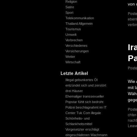
Religion
von 
Satire
Sport
Poste
Telekommunikation
ebenf
Thailand Allgemein
verb
Tourismus
Umwelt
Verbrechen
Ir
Verschiedenes
Versicherungen
Pa
Wetter
Wirtschaft
Post
Letzte Artikel
Illegal gebunkertes Öl
Wie 
entzündet sich und zerstört
mit 
drei Häuser
Währ
Ehemaliger transsexueller
gege
Popstar fühlt sich bedroht
Polizei beschlagnahmt im IT
Poste
Center Tuk Com illegale
chter
Schönheits- und
nacht
Schlankheitsmittel
Leav
Vorgesetzter erschlägt
eingeschlafenen Wachmann