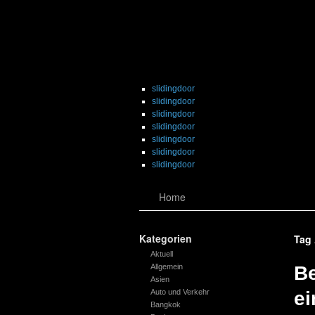
slidingdoor
slidingdoor
slidingdoor
slidingdoor
slidingdoor
slidingdoor
slidingdoor
Home
Kategorien
Tag
Aktuell
Allgemein
Be
Asien
Auto und Verkehr
ei
Bangkok