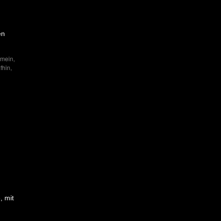
en
emein
,
fhin
,
, mit