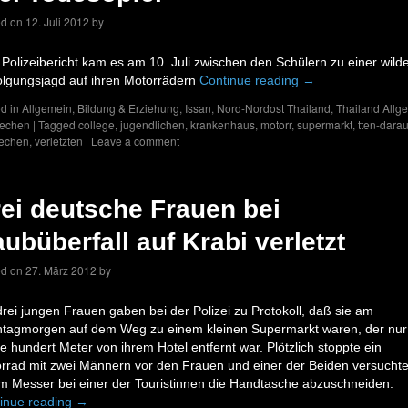
ed on
12. Juli 2012
by
 Polizeibericht kam es am 10. Juli zwischen den Schülern zu einer wild
olgungsjagd auf ihren Motorrädern
Continue reading
→
d in
Allgemein
,
Bildung & Erziehung
,
Issan
,
Nord-Nordost Thailand
,
Thailand Allg
rechen
|
Tagged
college
,
jugendlichen
,
krankenhaus
,
motorr
,
supermarkt
,
tten-darau
rechen
,
verletzten
|
Leave a comment
ei deutsche Frauen bei
ubüberfall auf Krabi verletzt
ed on
27. März 2012
by
drei jungen Frauen gaben bei der Polizei zu Protokoll, daß sie am
tagmorgen auf dem Weg zu einem kleinen Supermarkt waren, der nur
ge hundert Meter von ihrem Hotel entfernt war. Plötzlich stoppte ein
rrad mit zwei Männern vor den Frauen und einer der Beiden versuchte
m Messer bei einer der Touristinnen die Handtasche abzuschneiden.
inue reading
→