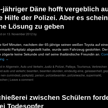
-jähriger Däne hofft vergeblich au
e Hilfe der Polizei. Aber es schein
ne Lösung zu geben
ed on
13. November 2012
by
e fünf Minuten, nachdem der 65-jährige seinen weißen Toyota auf ein
rmarkt Parkplatz abgestellt hatte, wurde sein Fahrzeug gestohlen. Der
 zögerte keine Sekunde und rief seine thailändische Freundin an.
Con
ing
→
d in
Allgemein
,
Auto und Verkehr
,
Justiz & Polizei
,
Pattaya
,
Tourismus
,
Verbrechen
ed
auto und verkehr
,
beamten
,
beamten-stunden
,
eindeutig-eine
,
gelassenheit
,
gep
,
nen-zumindest
,
parkplatz
,
person
,
polizeibeamten
,
polizeiwache
,
supermarkt
,
rechen
|
Leave a comment
hießerei zwischen Schülern forde
ei Todesopfer