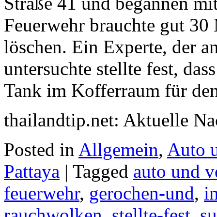
Straße 41 und begannen mit
Feuerwehr brauchte gut 30
löschen. Ein Experte, der a
untersuchte stellte fest, da
Tank im Kofferraum für den
thailandtip.net: Aktuelle N
Posted in
Allgemein
,
Auto 
Pattaya
|
Tagged
auto und v
feuerwehr
,
gerochen-und
,
i
rauchwolken
,
stellte-fest
,
s