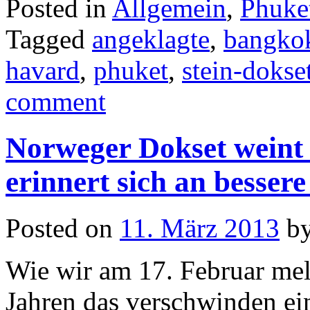
Posted in
Allgemein
,
Phuke
Tagged
angeklagte
,
bangko
havard
,
phuket
,
stein-dokse
comment
Norweger Dokset weint
erinnert sich an bessere
Posted on
11. März 2013
b
Wie wir am 17. Februar mel
Jahren das verschwinden ein