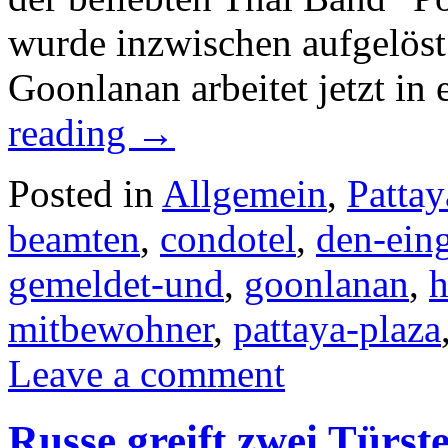
wurde inzwischen aufgelöst
Goonlanan arbeitet jetzt in
reading
→
Posted in
Allgemein
,
Pattay
beamten
,
condotel
,
den-ein
gemeldet-und
,
goonlanan
,
h
mitbewohner
,
pattaya-plaza
Leave a comment
Russe greift zwei Türs