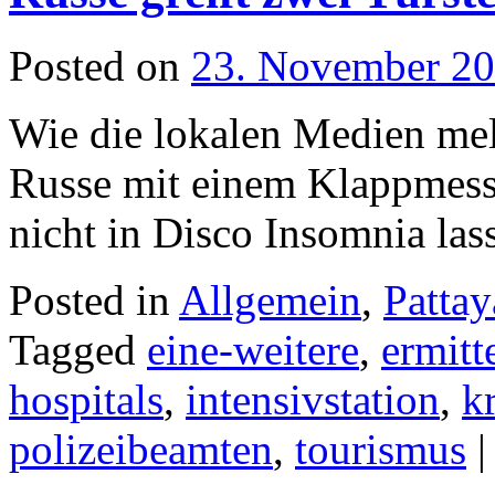
Posted on
23. November 2
Wie die lokalen Medien meld
Russe mit einem Klappmesse
nicht in Disco Insomnia las
Posted in
Allgemein
,
Pattay
Tagged
eine-weitere
,
ermitt
hospitals
,
intensivstation
,
k
polizeibeamten
,
tourismus
|