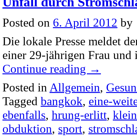
Unfall durch Stromschl
Posted on
6. April 2012
by
Die lokale Presse meldet d
einer 29-jährigen Frau und i
Continue reading
→
Posted in
Allgemein
,
Gesun
Tagged
bangkok
,
eine-weit
ebenfalls
,
hrung-erlitt
,
klein
obduktion
,
sport
,
stromschl