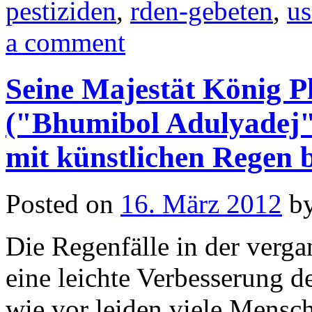
pestiziden
,
rden-gebeten
,
us
a comment
Seine Majestät König 
("Bhumibol Adulyadej"
mit künstlichen Regen
Posted on
16. März 2012
b
Die Regenfälle in der verg
eine leichte Verbesserung de
wie vor leiden viele Mens