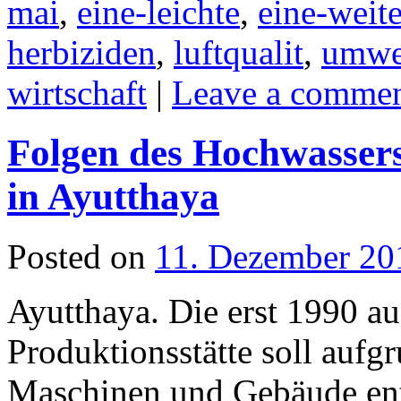
mai
,
eine-leichte
,
eine-weite
herbiziden
,
luftqualit
,
umwe
wirtschaft
|
Leave a comme
Folgen des Hochwassers
in Ayutthaya
Posted on
11. Dezember 20
Ayutthaya. Die erst 1990 a
Produktionsstätte soll aufg
Maschinen und Gebäude ent