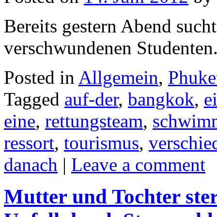
Bereits gestern Abend such
verschwundenen Studenten
Posted in
Allgemein
,
Phuke
Tagged
auf-der
,
bangkok
,
e
eine
,
rettungsteam
,
schwim
ressort
,
tourismus
,
verschie
danach
|
Leave a comment
Mutter und Tochter ste