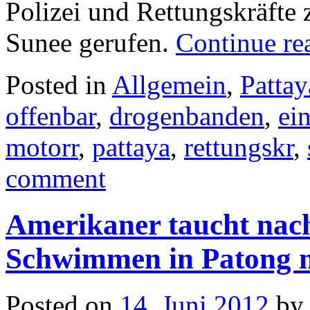
Polizei und Rettungskräfte z
Sunee gerufen.
Continue r
Posted in
Allgemein
,
Pattay
offenbar
,
drogenbanden
,
ei
motorr
,
pattaya
,
rettungskr
,
comment
Amerikaner taucht nac
Schwimmen in Patong n
Posted on
14. Juni 2012
by